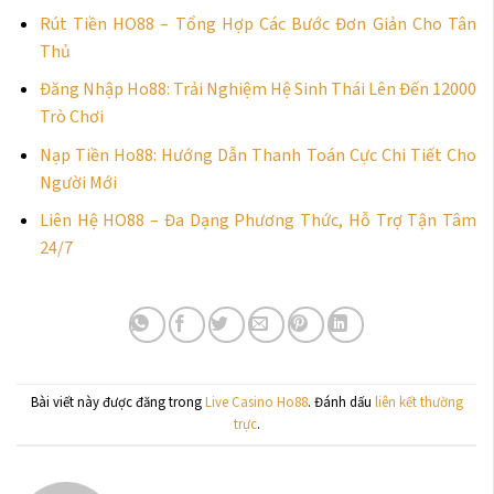
Rút Tiền HO88 – Tổng Hợp Các Bước Đơn Giản Cho Tân
Thủ
Đăng Nhập Ho88: Trải Nghiệm Hệ Sinh Thái Lên Đến 12000
Trò Chơi
Nạp Tiền Ho88: Hướng Dẫn Thanh Toán Cực Chi Tiết Cho
Người Mới
Liên Hệ HO88 – Đa Dạng Phương Thức, Hỗ Trợ Tận Tâm
24/7
Bài viết này được đăng trong
Live Casino Ho88
. Đánh dấu
liên kết thường
trực
.