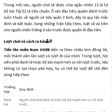
Trong mỗi ván, người chơi sẽ được chia ngẫu nhiên 13 lá từ
bộ bài Tây 52 lá tiêu chuẩn. Ở ván đầu tiên, quyền đánh trước
luôn thuộc về người sở hữu quân 3 bích, đây là quy tắc mắc
định và bắt buộc. Sang những trận tiếp theo, luật sẽ ưu tiên
cho người chiến thắng ở ván trước được quyền đi đầu tiên.
Lượt chơi và cách ra bài🕹️🃏
Tiến lên miền Nam HO88
diễn ra theo chiều kim đồng hồ,
mỗi thành viên lần lượt có lượt đi của mình. Trong lượt, hội
viên phải đanh lá hoặc bộ bài mạnh hơn so với lượt trước, nếu
không có lựa chọn phù hợp, họ có thể bỏ lượt để chờ đến
vòng tiếp theo.
Trường
Quy định
hợp
Đánh
Người chơi phải đánh lá hoặc bộ bài mạnh hơn so với lượt
bài
trước