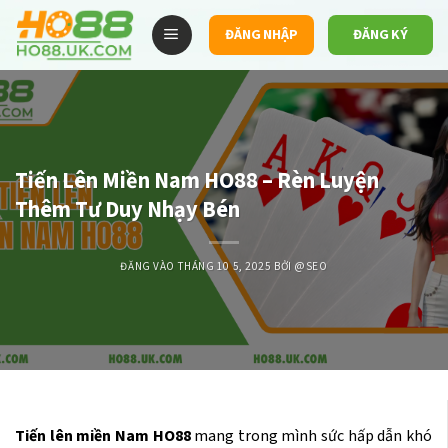
Bỏ
qua
ĐĂNG NHẬP
ĐĂNG KÝ
nội
dung
Tiến Lên Miền Nam HO88 – Rèn Luyện
Thêm Tư Duy Nhạy Bén
ĐĂNG VÀO
THÁNG 10 5, 2025
BỞI
@SEO
Tiến lên miền Nam HO88
mang trong mình sức hấp dẫn khó